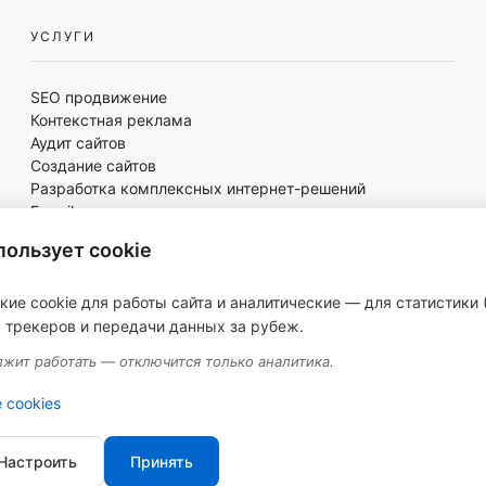
УСЛУГИ
SEO продвижение
Контекстная реклама
Аудит сайтов
Создание сайтов
Разработка комплексных интернет-решений
E-mail рассылки
Написание текстов
пользует cookie
SMM
ие cookie для работы сайта и аналитические — для статистики 
 трекеров и передачи данных за рубеж.
лжит работать — отключится только аналитика.
 cookies
6
Web-студия Nextup Media
| Все права защищены |
Политика ко
Настроить
Принять